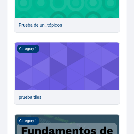
Prueba de un_tópicos
prueba tiles
Category 1
prueba tiles
prueba fundamentos
Category 1