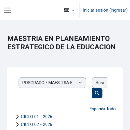
Saltar al contenido principal
Iniciar sesión (ingresar)
Pánel lateral
MAESTRIA EN PLANEAMIENTO
ESTRATEGICO DE LA EDUCACION
Buscar cur
Categorías
Buscar cursos
Expandir todo
CICLO 01 - 2026
CICLO 02 - 2026