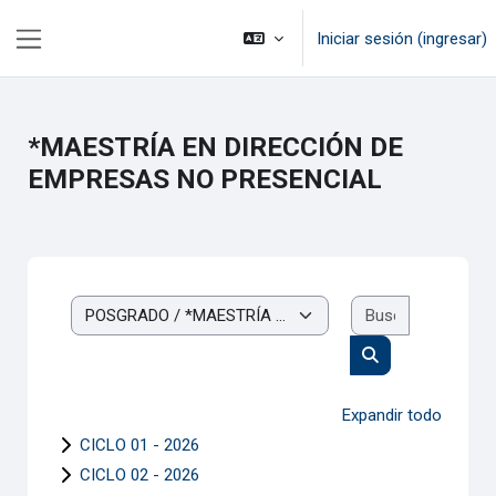
Saltar al contenido principal
Iniciar sesión (ingresar)
Pánel lateral
*MAESTRÍA EN DIRECCIÓN DE
EMPRESAS NO PRESENCIAL
Buscar cur
Categorías
Buscar cursos
Expandir todo
CICLO 01 - 2026
CICLO 02 - 2026