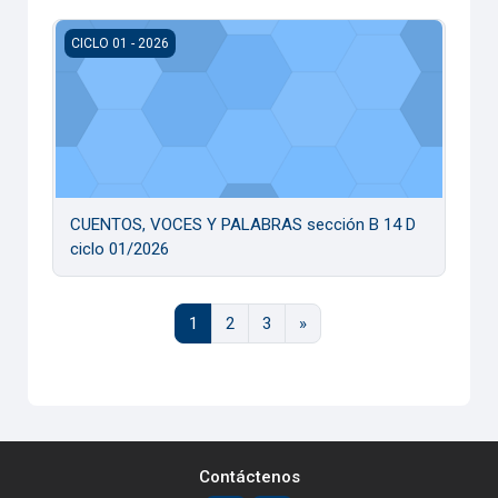
CUENTOS, VOCES Y PALABRAS sección B 14 D ciclo 01/20
CICLO 01 - 2026
CUENTOS, VOCES Y PALABRAS sección B 14 D
ciclo 01/2026
Página 1
Página 2
Página 3
Página siguiente
1
2
3
»
Contáctenos