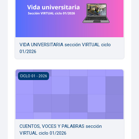
VIDA UNIVERSITARIA sección VIRTUAL ciclo
01/2026
CUENTOS, VOCES Y PALABRAS sección VIRTUAL ciclo 01/
CICLO 01 - 2026
CUENTOS, VOCES Y PALABRAS sección
VIRTUAL ciclo 01/2026