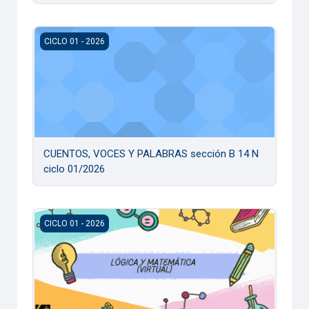
CUENTOS, VOCES Y PALABRAS sección B 14 N ciclo 01/20
CICLO 01 - 2026
CUENTOS, VOCES Y PALABRAS sección B 14 N
ciclo 01/2026
LOGICA Y MATEMATICA (VIRTUAL) 01/2026
CICLO 01 - 2026