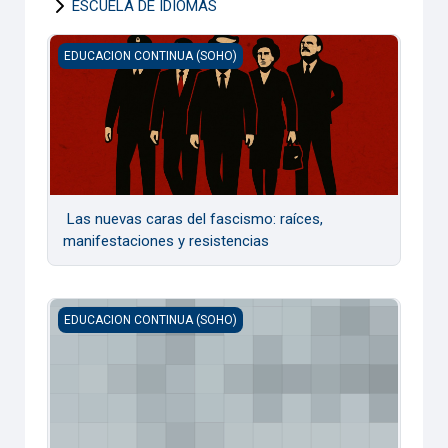
ESCUELA DE IDIOMAS
Las nuevas caras del fascismo: raíces, manifestaciones y 
EDUCACION CONTINUA (SOHO)
Las nuevas caras del fascismo: raíces,
manifestaciones y resistencias
Diplomado en Intervenciones psicosociales basadas en evid
EDUCACION CONTINUA (SOHO)