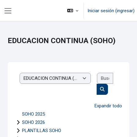
Saltar al contenido principal
Iniciar sesión (ingresar)
Pánel lateral
EDUCACION CONTINUA (SOHO)
Buscar cur
Categorías
Buscar cursos
Expandir todo
SOHO 2025
SOHO 2026
PLANTILLAS SOHO