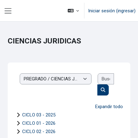
Saltar al contenido principal
Iniciar sesión (ingresar)
Pánel lateral
CIENCIAS JURIDICAS
Buscar cur
Categorías
Buscar cursos
Expandir todo
CICLO 03 - 2025
CICLO 01 - 2026
CICLO 02 - 2026