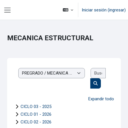
Saltar al contenido principal
Iniciar sesión (ingresar)
Pánel lateral
MECANICA ESTRUCTURAL
Buscar cur
Categorías
Buscar cursos
Expandir todo
CICLO 03 - 2025
CICLO 01 - 2026
CICLO 02 - 2026