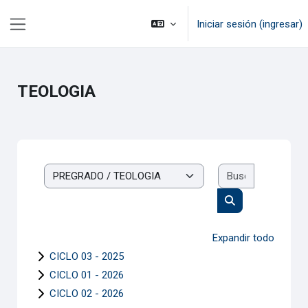
Saltar al contenido principal
Iniciar sesión (ingresar)
Pánel lateral
TEOLOGIA
Buscar cur
Categorías
Buscar cursos
Expandir todo
CICLO 03 - 2025
CICLO 01 - 2026
CICLO 02 - 2026