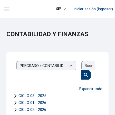
Saltar al contenido principal
Iniciar sesión (ingresar)
Pánel lateral
CONTABILIDAD Y FINANZAS
Buscar cur
Categorías
Buscar cursos
Expandir todo
CICLO 03 - 2025
CICLO 01 - 2026
CICLO 02 - 2026