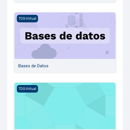
Bases de Datos
TDS-Virtual
Bases de Datos
Programación web orientada al usuario - Provisional
TDS-Virtual