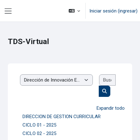
Saltar al contenido principal
Iniciar sesión (ingresar)
Pánel lateral
TDS-Virtual
Buscar cur
Categorías
Buscar cursos
Expandir todo
DIRECCION DE GESTION CURRICULAR
CICLO 01 - 2025
CICLO 02 - 2025