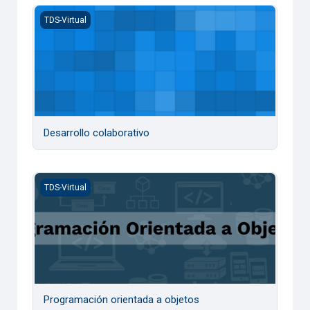
Desarrollo colaborativo
TDS-Virtual
Desarrollo colaborativo
Programación orientada a objetos
TDS-Virtual
Programación orientada a objetos