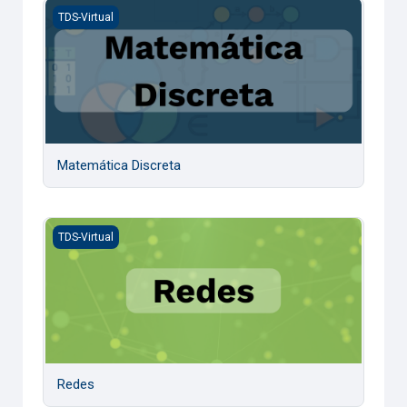
Matemática Discreta
TDS-Virtual
Matemática Discreta
Redes
TDS-Virtual
Redes