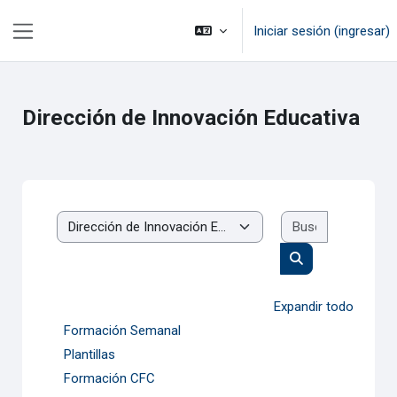
Saltar al contenido principal
Iniciar sesión (ingresar)
Pánel lateral
Dirección de Innovación Educativa
Buscar cur
Categorías
Buscar cursos
Expandir todo
Formación Semanal
Plantillas
Formación CFC